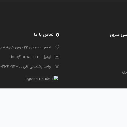
سی سریع
تماس با ما
اصفهان خیابان 22 بهمن کوچه 8 پلاک 4
ایمیل :
info@axha.com
واحد پشتیبانی فنی :
021-91091209
ری