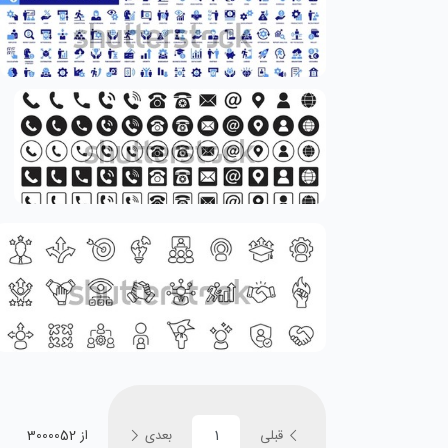
قبلی
بعدی
از 3000052