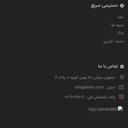
دسترسی سریع
خانه
تعرفه ها
بلاگ
حساب کاربری
تماس با ما
اصفهان خیابان 22 بهمن کوچه 8 پلاک 4
ایمیل :
info@axha.com
واحد پشتیبانی فنی :
021-91091209