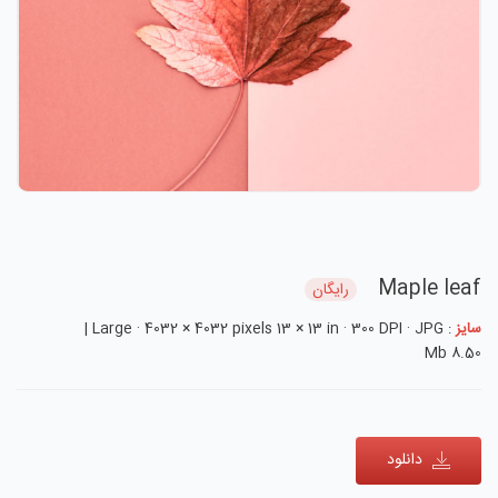
Maple leaf
رایگان
سایز
: Large · 4032 × 4032 pixels 13 × 13 in · 300 DPI · JPG |
8.50 Mb
دانلود