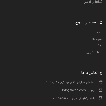
شرایط و قوانین
دسترسی سریع
خانه
تعرفه ها
بلاگ
حساب کاربری
تماس با ما
اصفهان خیابان 22 بهمن کوچه 8 پلاک 4
ایمیل :
info@axha.com
واحد پشتیبانی فنی :
021-91091209