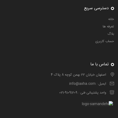
دسترسی سریع
خانه
تعرفه ها
بلاگ
حساب کاربری
تماس با ما
اصفهان خیابان 22 بهمن کوچه 8 پلاک 4
ایمیل :
info@axha.com
واحد پشتیبانی فنی :
021-91091209