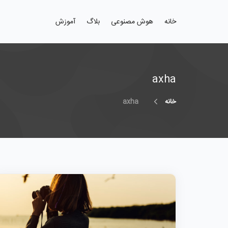
خانه
هوش مصنوعی
بلاگ
آموزش
axha
خانه
axha