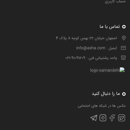
حساب کاربری
تماس با ما
اصفهان خیابان 22 بهمن کوچه 8 پلاک 4
ایمیل :
info@axha.com
واحد پشتیبانی فنی :
021-91091209
ما را دنبال کنید
عکس ها در شبکه های اجتماعی