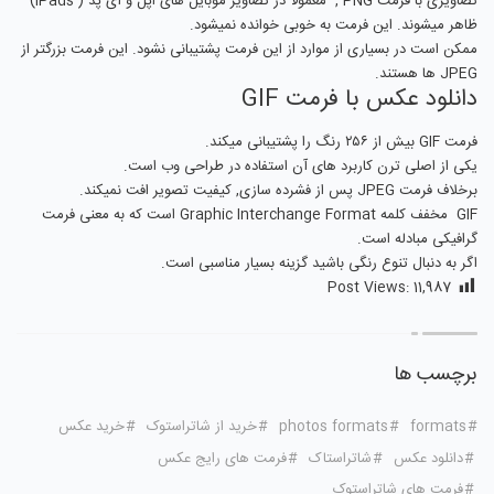
تصاویری با فرمت PNG , معمولا در تصاویر موبایل های اپل و آی پد ( iPads)
ظاهر میشوند. این فرمت به خوبی خوانده نمیشود.
ممکن است در بسیاری از موارد از این فرمت پشتیبانی نشود. این فرمت بزرگتر از
JPEG ها هستند.
دانلود عکس با فرمت GIF
فرمت GIF بیش از ۲۵۶ رنگ را پشتیبانی میکند.
یکی از اصلی ترن کاربرد های آن استفاده در طراحی وب است.
برخلاف فرمت JPEG پس از فشرده سازی, کیفیت تصویر افت نمیکند.
GIF مخفف کلمه Graphic Interchange Format است که به معنی فرمت
گرافیکی مبادله است.
اگر به دنبال تنوع رنگی باشید گزینه بسیار مناسبی است.
Post Views:
11,987
برچسب ها
formats
photos formats
خرید از شاتراستوک
خرید عکس
دانلود عکس
شاتراستاک
فرمت های رایج عکس
فرمت های شاتراستوک