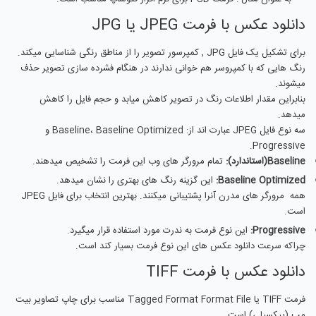
دانلود عکس با فرمت JPEG یا JPG
برای تشکیل یک فایل JPG , کمپرسور تصویر را از مناطق رنگی شناسایی میکند.
رنگ هایی که با کمپروسر هم خوانی ندارند در هنگام فشرده سازی تصویر حذف
میشوند.
بنابراین مقدار اطلاعات رنگ در تصویر کاهش میابد و حجم فایل را کاهش
میدهد.
سه نوع فایل JPEG عبارت اند از: Baseline، Baseline Optimized و
Progressive.
Baseline(استاندارد):
تمام مرورگر های وب این فرمت را تشخیص میدهند.
Baseline Optimized:
این گزینه رنگ های بهتری را نشان میدهد.
همه مرورگر های مدرن آنرا پشتیبانی میکنند. بهترین انتخاب برای فایل JPEG
است.
Progressive:
این نوع فرمت به ندرت مورد استفاده قرار میگیرد.
چراکه سرعت دانلود عکس های این نوع فرمت بسیار کند است.
دانلود عکس با فرمت TIFF
فرمت TIFF یا Tagged Format Format File مناسب برای چاپ تصاویر بیت
مپ (پیکسیلی) است.