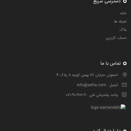
دسترسی سریع
خانه
تعرفه ها
بلاگ
حساب کاربری
تماس با ما
اصفهان خیابان 22 بهمن کوچه 8 پلاک 4
ایمیل :
info@axha.com
واحد پشتیبانی فنی :
021-91091209